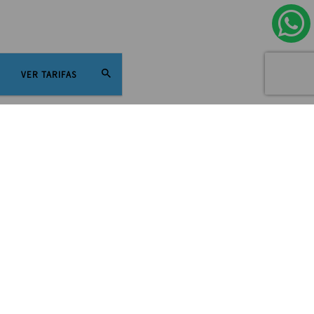
VER TARIFAS
eo. Nuestra ubicación estratégica permite un rápido
mo el municipio, bancos, ministerios, entre otros.
especialidad es protagonista.
ados con todo lo que necesitas para SENTIRTE COMO EN