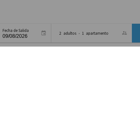
Fecha de Salida
2
adultos
•
1
apartamento
iar inaugurado hace pocos meses, ubicado en el centro de Montevid
como a la zona de trámites, debido a la cercanía con entidades co
 encuentra ubicada la cafetería abierta al público, donde el café de 
cas: Habitaciones estándar, y apartamentos completamente equip